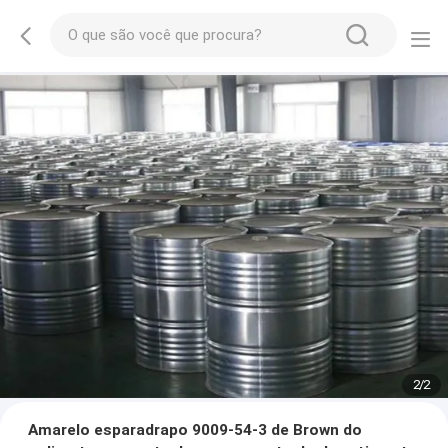
2
/
2
Amarelo esparadrapo 9009-54-3 de Brown do