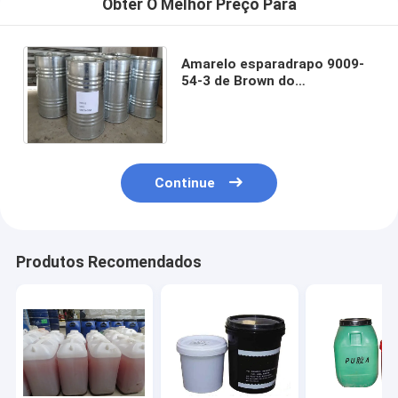
Obter O Melhor Preço Para
Amarelo esparadrapo 9009-
54-3 de Brown do
poliuretano quente do
componente do
derretimento dois
Continue
Produtos Recomendados