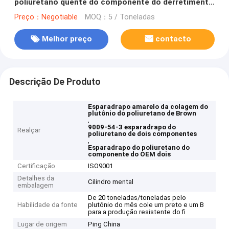
poliuretano quente do componente do derretimento
dois
Preço：Negotiable
MOQ：5 / Toneladas
Melhor preço
contacto
Descrição De Produto
Esparadrapo amarelo da colagem do
plutônio do poliuretano de Brown
,
9009-54-3 esparadrapo do
Realçar
poliuretano de dois componentes
,
Esparadrapo do poliuretano do
componente do OEM dois
Certificação
ISO9001
Detalhes da
Cilindro mental
embalagem
De 20 toneladas/toneladas pelo
Habilidade da fonte
plutônio do mês cole um preto e um B
para a produção resistente do fi
Lugar de origem
Ping China