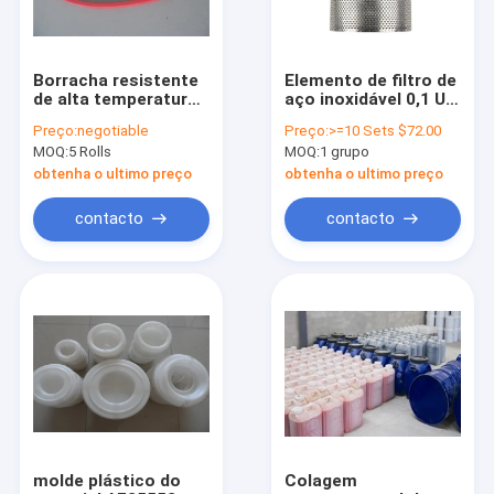
Borracha resistente
Elemento de filtro de
de alta temperatura
aço inoxidável 0,1 Um
do neopreno da
Filtraiton do óleo do
Preço:
negotiable
Preço:
>=10 Sets $72.00
costa do selo de
ar Accurancy 99,9%
MOQ:
5 Rolls
MOQ:
1 grupo
filtro 85 - 90 do ar
obtenha o ultimo preço
obtenha o ultimo preço
contacto
contacto
Casa
Produtos
Sobre nós
molde plástico do
Colagem