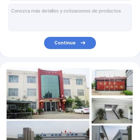
Tela do hepa H13 pelo estouro de Kpa da rigidez 380 da jarda 3.0mNm
HEPA tomados partido dobro filtram a espessura de papel de 0.38-0.55mm para o filtro da ATAC
Baixo material dos PP Meltblown do rolo do papel de filtro de Hepa da pressão de ar
Papel de filtro do condicionador de ar de H13 HEPA material dos PP Meltblown de 0,3 mícrons
Material não tecido do polipropileno do nível do papel de filtro H12 de um Hepa de 0,3 mícrons
Continue
99,8% polegada do papel de filtro 25*25*4 da fibra de vidro para o filtro de ar da turbina de gás
Material não tecido absorvido odor do polipropileno do papel de filtro de HEPA
Material 87139 - do papel de filtro do ar de Ashless material da polpa de madeira 33010
99,8% papel de filtro de HEPA, fibras sintéticas papel de filtro de 50 mícrons
as máquinas automotivos da fabricação do filtro de 32-1100mm automatizaram