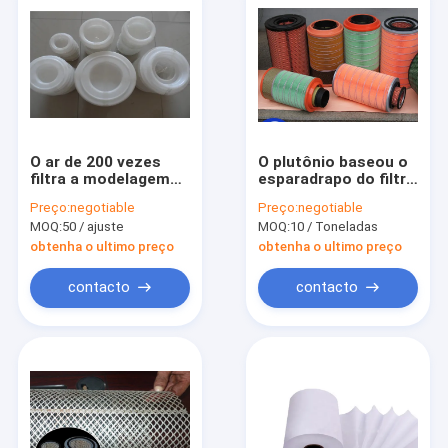
O ar de 200 vezes
O plutônio baseou o
filtra a modelagem
esparadrapo do filtro
por injeção material
de ar, colagem de
Preço:
negotiable
Preço:
negotiable
CF1140 do
cola Epoxy de dois
MOQ:
50 / ajuste
MOQ:
10 / Toneladas
polipropileno
componentes na
cubeta da lata
obtenha o ultimo preço
obtenha o ultimo preço
contacto
contacto