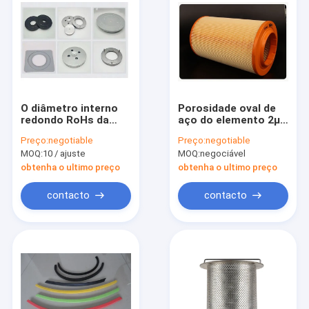
O diâmetro interno
Porosidade oval de
redondo RoHs da
aço do elemento 2μ
tampa 63.5mm do
do purificador de ar
Preço:
negotiable
Preço:
negotiable
filtro do vestuário do
de Gavalnised
MOQ:
10 / ajuste
MOQ:
negociável
quadrado aprovou
purificador de ar de
10 polegadas
obtenha o ultimo preço
obtenha o ultimo preço
contacto
contacto