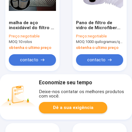
malha de aço
Pano de filtro de
inoxidável do filtro da
vidro de Microfiber
espessura da placa
Hepa pela espessura
Preço:
negotiable
Preço:
negotiable
de 0.6mm, rede de
da jarda 0.5mm
MOQ:
10 rolos
MOQ:
1000 quilogramas/quilogramas (Mínimo Ordem)
arame de aço
galvanizada
obtenha o ultimo preço
obtenha o ultimo preço
contacto
contacto
Economize seu tempo
Deixe-nos contatar os melhores produtos
com você.
Dê a sua exigência