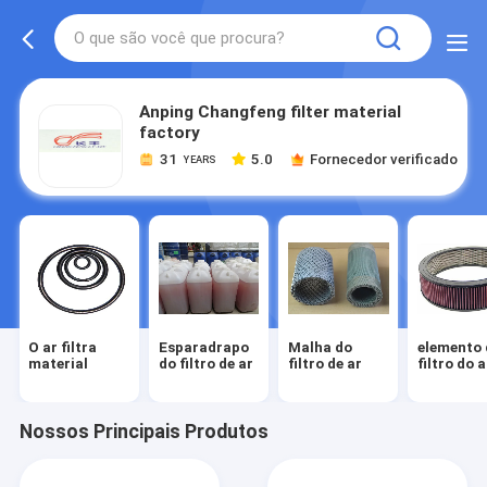
Anping Changfeng filter material
factory
31
5.0
Fornecedor verificado
YEARS
O ar filtra
Esparadrapo
Malha do
elemento 
material
do filtro de ar
filtro de ar
filtro do a
Nossos Principais Produtos