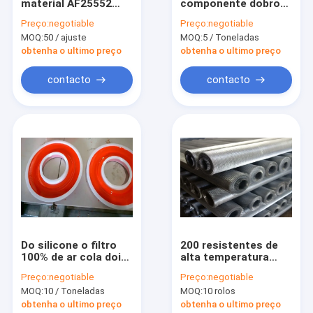
material AF25552
componente dobro
Excursão da fábrica
AF26659 dos filtros
adesiva do
Preço:
negotiable
Preço:
negotiable
de ar do polypropene
poliuretano para o
MOQ:
50 / ajuste
MOQ:
5 / Toneladas
filtro e a construção
Controle da qualidade
de ar
obtenha o ultimo preço
obtenha o ultimo preço
Contacte-nos
contacto
contacto
Peça umas citações
O ar filtra material
Esparadrapo do filtro de ar
Malha do filtro de ar
Do silicone o filtro
200 resistentes de
100% de ar cola dois
alta temperatura
elemento de filtro do ar
componentes passa
Mesh Stainless Steel
Preço:
negotiable
Preço:
negotiable
o empacotamento
Screen Galvanized
Elemento de filtro de aço inoxidável
MOQ:
10 / Toneladas
MOQ:
10 rolos
da cubeta
chapeado
obtenha o ultimo preço
obtenha o ultimo preço