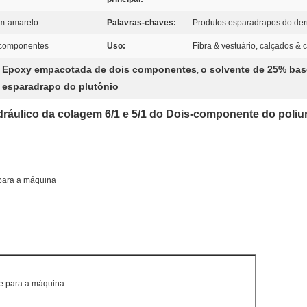
om-amarelo
Palavras-chaves:
Produtos esparadrapos do der
 componentes
Uso:
Fibra & vestuário, calçados &
la Epoxy empacotada de dois componentes
o solvente de 25% bas
,
 esparadrapo do plutônio
dráulico da colagem 6/1 e 5/1 do Dois-componente do poliur
para a máquina
e para a máquina