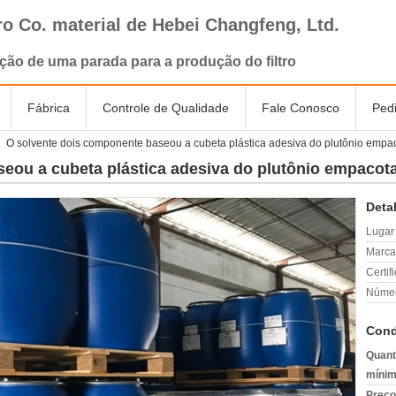
tro Co. material de Hebei Changfeng, Ltd.
ção de uma parada para a produção do filtro
Fábrica
Controle de Qualidade
Fale Conosco
Ped
O solvente dois componente baseou a cubeta plástica adesiva do plutônio empa
eou a cubeta plástica adesiva do plutônio empacot
Deta
Lugar
Marca
Certif
Númer
Cond
Quant
mínim
Preço