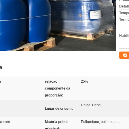
Detal
Tempo
Termo
Habili
a
r
relação
25%
componente da
proporção:
China, Hebei,
Lugar de origem:
eceram
Matéria prima
Poliuretano, poliuretano
principal: