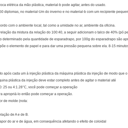
ca elétrica da mão plástica, material-b pode agitar, antes do usado.
0-50 diplomas, no material-Um do inverno e no material-b com um recipiente peque
rdo com o ambiente local, tal como a umidade no ar, ambiente da oficina.
 relação da mistura da relação do 100:40, a seguir adicionam o talco de 40% (pó p
mpo determinado pela quantidade de esparadrapo, por 100g do esparadrapo são 
r põe o elemento de papel e para dar uma pressão pequena sobre ela. 8-15 minuto
o após cada um à injeção plástica da máquina plástica da injeção de modo que o 
quina plástica da injeção deve estar completo antes de agitar o material até
0: 25 ou 4:1.28°C, você pode começar a operação
ra apropriá-lo então pode começar a operação.
or de molde (nota:
elação de A e de B.
vapor do ar e de água, em consequência afetando o efeito de coloidal