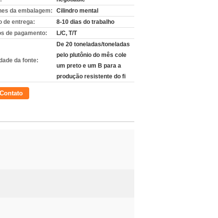
hes da embalagem:
Cilindro mental
 de entrega:
8-10 dias do trabalho
s de pagamento:
L/C, T/T
De 20 toneladas/toneladas
pelo plutônio do mês cole
dade da fonte:
um preto e um B para a
produção resistente do fi
Contato