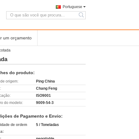
Portuguese
search
ir um orçamento
cotada
ada
lhes do produto:
 de origem:
Ping China
:
Chang Feng
icação:
ISO9001
o do modelo:
9009-54-3
ições de Pagamento e Envio:
idade de ordem
5 / Toneladas
a:
:
negotiable