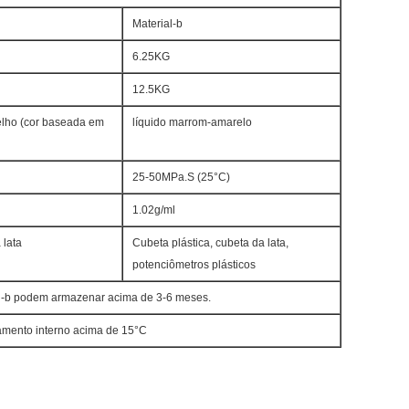
Material-b
6.25KG
12.5KG
melho (cor baseada em
líquido marrom-amarelo
25-50MPa.S (25°C)
1.02g/ml
 lata
Cubeta plástica, cubeta da lata,
potenciômetros plásticos
al-b podem armazenar acima de 3-6 meses.
amento interno acima de 15°C