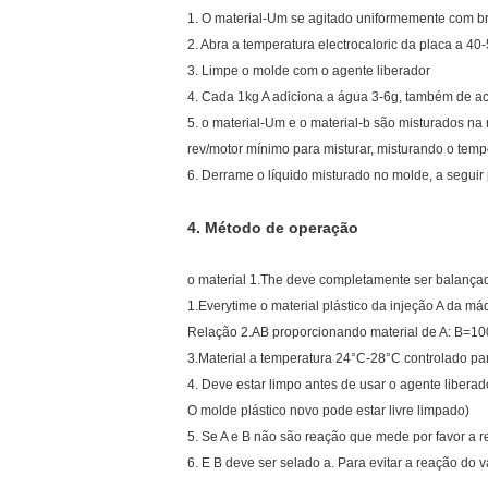
1. O material-Um se agitado uniformemente com bro
2. Abra a temperatura electrocaloric da placa a 4
3. Limpe o molde com o agente liberador
4. Cada 1kg A adiciona a água 3-6g, também de aco
5. o material-Um e o material-b são misturados na
rev/motor mínimo para misturar, misturando o te
6. Derrame o líquido misturado no molde, a segui
4.
Método de operação
o material 1.The deve completamente ser balançad
1.Everytime o material plástico da injeção A da má
Relação 2.AB proporcionando material de A: B=10
3.Material a temperatura 24°C-28°C controlado pa
4. Deve estar limpo antes de usar o agente liberad
O molde plástico novo pode estar livre limpado)
5. Se A e B não são reação que mede por favor a r
6. E B deve ser selado a. Para evitar a reação do 