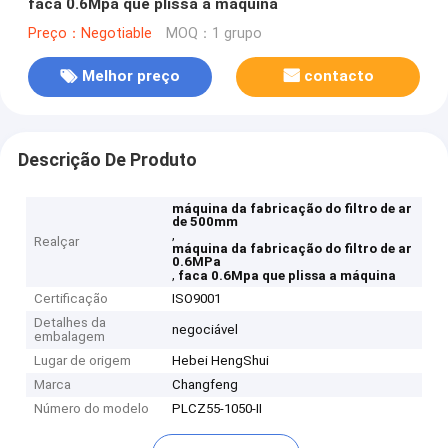
faca 0.6Mpa que plissa a máquina
Preço：Negotiable
MOQ：1 grupo
Melhor preço
contacto
Descrição De Produto
máquina da fabricação do filtro de ar
de 500mm
,
Realçar
máquina da fabricação do filtro de ar
0.6MPa
,
faca 0.6Mpa que plissa a máquina
Certificação
ISO9001
Detalhes da
negociável
embalagem
Lugar de origem
Hebei HengShui
Marca
Changfeng
Número do modelo
PLCZ55-1050-II