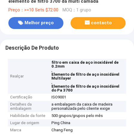
elemento de filtro 3700 da multi camada
Preço：>=10 Sets $72.00
MOQ：1 grupo
Melhor preço
contacto
Descrição De Produto
filtro em caixa de aço inoxidável de
0.2mm
,
Elemento de filtro de aço inoxidável
Realçar
Multilayer
,
Elemento de filtro de aço inoxidável
do Pa 3700
Certificação
ISO9001
Detalhes da
a embalagem da caixa de madeira
embalagem
personalizada pelo cliente exige
Habilidade da fonte
500 grupos/grupos pelo mês
Lugar de origem
Ping China
Marca
Chang Feng