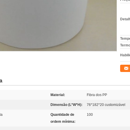
Detal
Tempo
Termo
Habili
a
Material:
Fibra dos PP
Dimensão (L*W*H):
76*182*20 customizável
da
Quantidade de
100
ordem mínima: