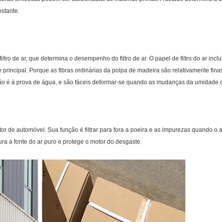
nstante.
ltro de ar, que determina o desempenho do filtro de ar. O papel de filtro do ar incl
rincipal. Porque as fibras ordinárias da polpa de madeira são relativamente finas
r não é à prova de água, e são fáceis deformar-se quando as mudanças da umidade do 
otor de automóvel. Sua função é filtrar para fora a poeira e as impurezas quando o ar
a a fonte do ar puro e protege o motor do desgaste.