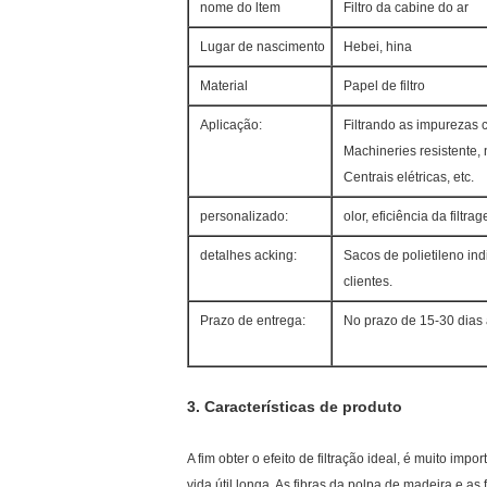
nome do ltem
Filtro da cabine do ar
Lugar de nascimento
Hebei, hina
Material
Papel de filtro
Aplicação:
Filtrando as impurezas c
Machineries resistente, 
Centrais elétricas, etc.
personalizado:
olor, eficiência da filtr
detalhes acking:
Sacos de polietileno in
clientes.
Prazo de entrega:
No prazo de 15-30 dias
3.
Características de produto
A fim obter o efeito de filtração ideal, é muito imp
vida útil longa. As fibras da polpa de madeira e as