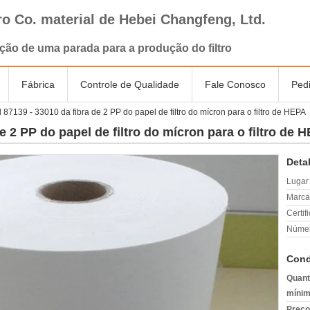
tro Co. material de Hebei Changfeng, Ltd.
ção de uma parada para a produção do filtro
Fábrica
Controle de Qualidade
Fale Conosco
Ped
l 87139 - 33010 da fibra de 2 PP do papel de filtro do mícron para o filtro de HEPA
de 2 PP do papel de filtro do mícron para o filtro de 
Deta
Lugar
Marca
Certif
Númer
Cond
Quant
mínim
Preço