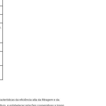
,
cterísticas da eficiência alta da filtragem e da
altura, e estabelecer relações cooperativas a longo