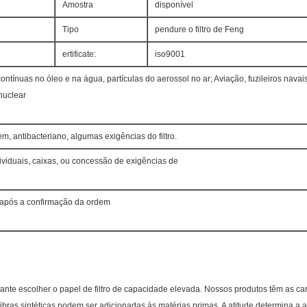
Amostra
disponível
Tipo
pendure o filtro de Feng
ertificate:
iso9001
ontínuas no óleo e na água, partículas do aerossol no ar; Aviação, fuzileiros navais
nuclear
agem, antibacteriano, algumas exigências do filtro.
dividuais, caixas, ou concessão de exigências de
 após a confirmação da ordem
ortante escolher o papel de filtro de capacidade elevada. Nossos produtos têm as cara
 fibras sintéticas podem ser adicionadas às matérias primas. A atitude determina a 