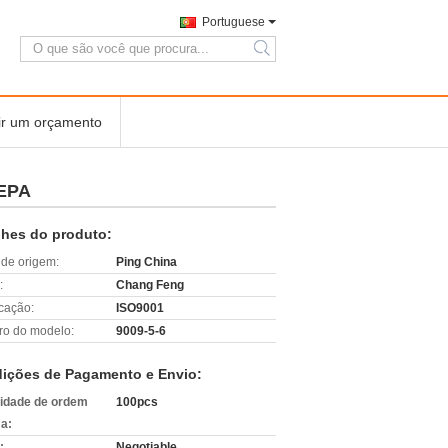
Portuguese
search
ir um orçamento
HEPA
lhes do produto:
 de origem:
Ping China
:
Chang Feng
icação:
ISO9001
o do modelo:
9009-5-6
ições de Pagamento e Envio:
idade de ordem
100pcs
a:
:
Negotiable