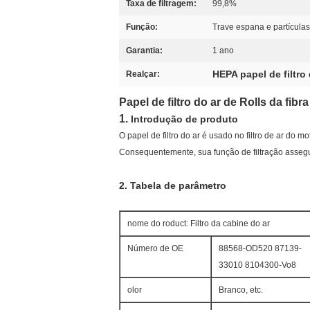
Taxa de filtragem:
99,8%
Função:
Trave espana e partícula
Garantia:
1 ano
HEPA papel de filtro
Realçar:
Papel de filtro do ar de Rolls da fi
1.
Introdução de produto
O papel de filtro do ar é usado no filtro de ar do m
Consequentemente, sua função de filtração assegur
2.
Tabela de parâmetro
nome do roduct: Filtro da cabine do ar
Número de OE
88568-OD520 87139-
33010 8104300-Vo8
olor
Branco, etc.