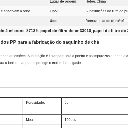
Lugar de origem:
Hebei, China
s e absorvem o odor
Tipo:
Substituições do filtro do pu
Uso:
Remova o ar do cloro/refin
 de 2 mícrons
87139- papel de filtro do ar 33010
papel de filtro de
,
,
bra dos PP para a fabricação do saquinho de chá
otor de automóvel. Sua função é filtrar para fora a poeira e as impurezas quando o ar
a a fonte do ar puro e protege o motor do desgaste.
Porosidade:
5um
Moa
100pcs