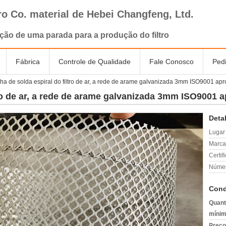
tro Co. material de Hebei Changfeng, Ltd.
ção de uma parada para a produção do filtro
Fábrica
Controle de Qualidade
Fale Conosco
Ped
ha de solda espiral do filtro de ar, a rede de arame galvanizada 3mm ISO9001 ap
tro de ar, a rede de arame galvanizada 3mm ISO9001 
Deta
Lugar
Marca
Certif
Númer
Cond
Quant
mínim
Preço