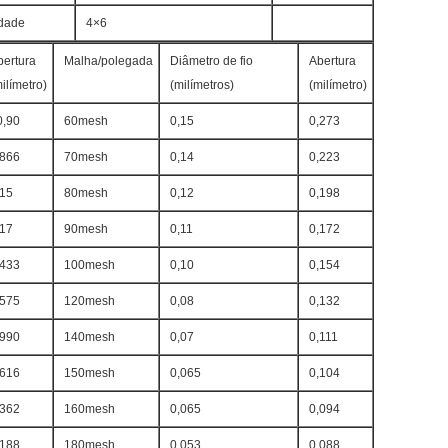
dade
4×6
bertura
Malha/polegada
Diâmetro de fio
Abertura
ilímetro)
(milímetros)
(milímetro)
0,90
60mesh
0,15
0,273
,866
70mesh
0,14
0,223
,15
80mesh
0,12
0,198
,17
90mesh
0,11
0,172
,433
100mesh
0,10
0,154
Deixe um recado
,575
120mesh
0,08
0,132
Ligaremos para você em breve!
,990
140mesh
0,07
0,111
,616
150mesh
0,065
0,104
,362
160mesh
0,065
0,094
,188
180mesh
0,053
0,088