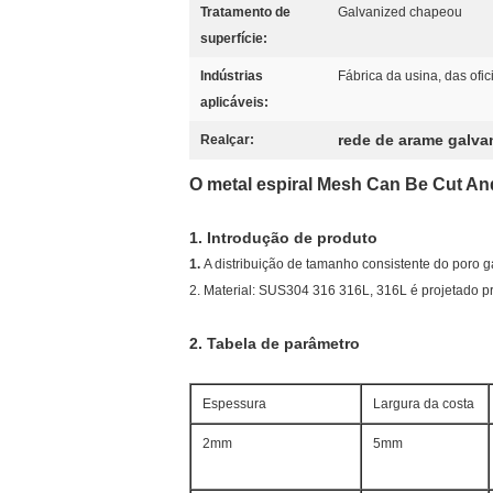
Tratamento de
Galvanized chapeou
superfície:
Indústrias
Fábrica da usina, das ofi
aplicáveis:
rede de arame galv
Realçar:
O metal espiral Mesh Can Be Cut And
1.
Introdução de produto
1.
A distribuição de tamanho consistente do poro g
2. Material: SUS304 316 316L, 316L é projetado pr
2.
Tabela de parâmetro
Espessura
Largura da costa
2mm
5mm