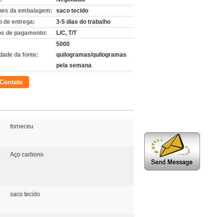
hes da embalagem:
saco tecido
 de entrega:
3-5 dias do trabalho
s de pagamento:
L/C, T/T
5000
dade da fonte:
quilogramas/quilogramas
pela semana
Contato
forneceu
Aço carbono
saco tecido