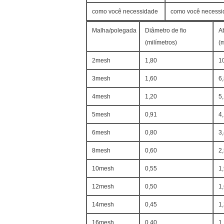
como você necessidade
como você necessi
Malha/polegada
Diâmetro de fio
A
(milímetros)
(m
2mesh
1,80
1
3mesh
1,60
6
4mesh
1,20
5
5mesh
0,91
4
6mesh
0,80
3
8mesh
0,60
2
10mesh
0,55
1
12mesh
0,50
1
14mesh
0,45
1
16mesh
0,40
1