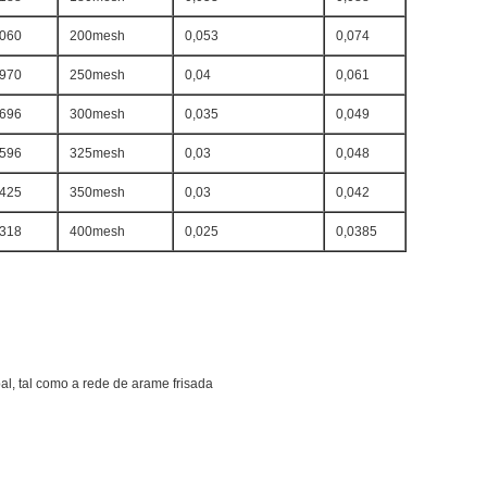
,060
200mesh
0,053
0,074
,970
250mesh
0,04
0,061
,696
300mesh
0,035
0,049
,596
325mesh
0,03
0,048
Submeter
,425
350mesh
0,03
0,042
,318
400mesh
0,025
0,0385
pal, tal como a rede de arame frisada