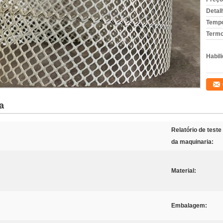
Detal
Tempo
Termo
Habili
a
Relatório de teste
da maquinaria:
Material:
Embalagem: