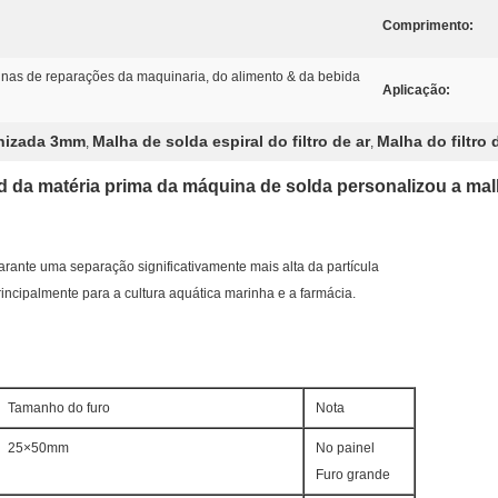
Comprimento:
cinas de reparações da maquinaria, do alimento & da bebida
Aplicação:
anizada 3mm
Malha de solda espiral do filtro de ar
Malha do filtro 
,
,
 da matéria prima da máquina de solda personalizou a malha
arante uma separação significativamente mais alta da partícula
incipalmente para a cultura aquática marinha e a farmácia.
Tamanho do furo
Nota
25×50mm
No painel
Furo grande