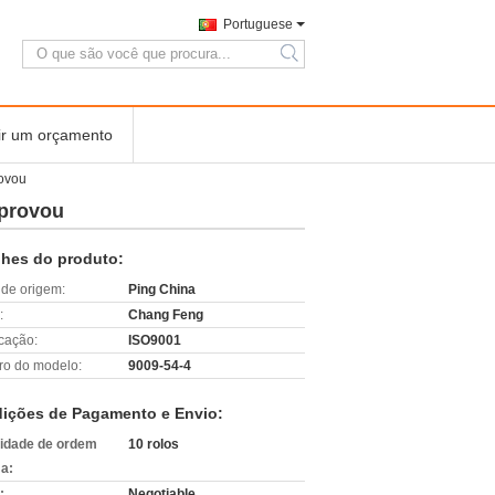
Portuguese
search
ir um orçamento
rovou
aprovou
lhes do produto:
 de origem:
Ping China
:
Chang Feng
icação:
ISO9001
o do modelo:
9009-54-4
ições de Pagamento e Envio:
idade de ordem
10 rolos
a:
:
Negotiable