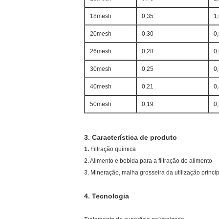
18mesh
0,35
1
20mesh
0,30
0
26mesh
0,28
0
30mesh
0,25
0
40mesh
0,21
0
50mesh
0,19
0
3.
Característica de produto
1.
Filtração química
2. Alimento e bebida para a filtração do alimento
3. Mineração, malha grosseira da utilização princi
4.
Tecnologia