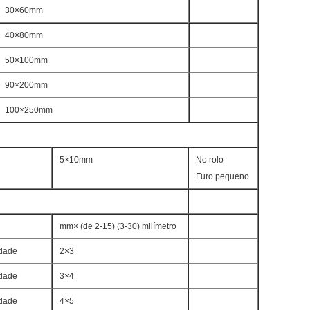
30×60mm
40×80mm
50×100mm
90×200mm
100×250mm
5×10mm
No rolo
Furo pequeno
mm× (de 2-15) (3-30) milímetro
dade
2×3
dade
3×4
dade
4×5