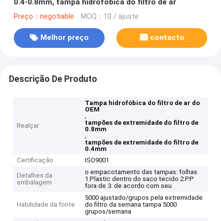
0.4-0.8mm, tampa hidrofóbica do filtro de ar
Preço：negotiable
MOQ：10 / ajuste
Melhor preço
contacto
Descrição De Produto
Tampa hidrofóbica do filtro de ar do
OEM
,
tampões de extremidade do filtro de
Realçar
0.8mm
,
tampões de extremidade do filtro de
0.4mm
Certificação
ISO9001
o empacotamento das tampas: folhas
Detalhes da
1.Plastic dentro do saco tecido 2.PP
embalagem
fora de 3. de acordo com seu
5000 ajustado/grupos pela extremidade
Habilidade da fonte
do filtro da semana tampa 5000
grupos/semana