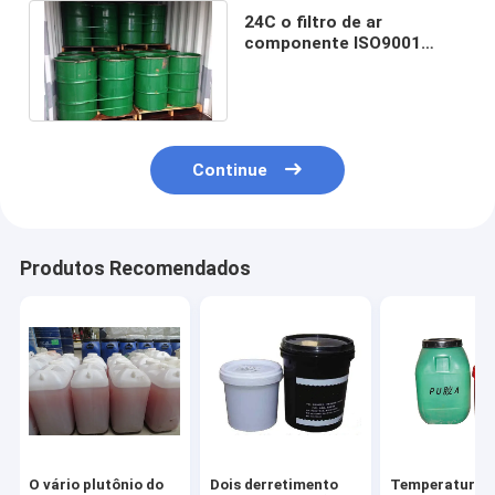
24C o filtro de ar
componente ISO9001
esparadrapo da cola Epoxy
do grau 2 aprovou
Continue
Produtos Recomendados
O vário plutônio do
Dois derretimento
Temperatura