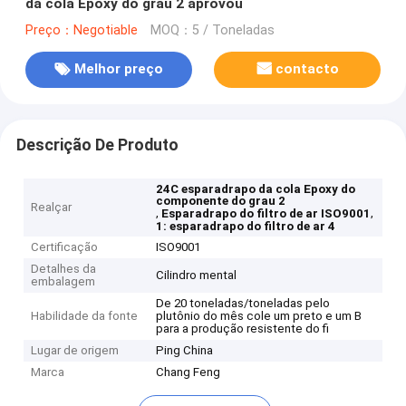
da cola Epoxy do grau 2 aprovou
Preço：Negotiable
MOQ：5 / Toneladas
Melhor preço
contacto
Descrição De Produto
24C esparadrapo da cola Epoxy do
componente do grau 2
Realçar
,
,
Esparadrapo do filtro de ar ISO9001
1: esparadrapo do filtro de ar 4
Certificação
ISO9001
Detalhes da
Cilindro mental
embalagem
De 20 toneladas/toneladas pelo
Habilidade da fonte
plutônio do mês cole um preto e um B
para a produção resistente do fi
Lugar de origem
Ping China
Marca
Chang Feng