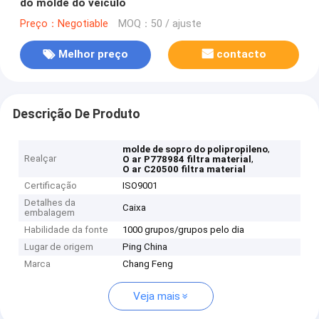
do molde do veículo
Preço：Negotiable
MOQ：50 / ajuste
Melhor preço
contacto
Descrição De Produto
,
molde de sopro do polipropileno
Realçar
,
O ar P778984 filtra material
O ar C20500 filtra material
Certificação
ISO9001
Detalhes da
Caixa
embalagem
Habilidade da fonte
1000 grupos/grupos pelo dia
Lugar de origem
Ping China
Marca
Chang Feng
Veja mais