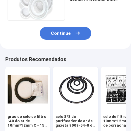
filtros de ar do molde do
veículo
Continue
Produtos Recomendados
grau do selo de filtro
selo 8*8 do
selo de filtro d
-40 do ar de
purificador de ar da
10mm*12mm, 
10mm*12mm C - 150
gaxeta 9009-54-8 do
de borracha O
material do grau
alojamento de filtro
27MPa modelo