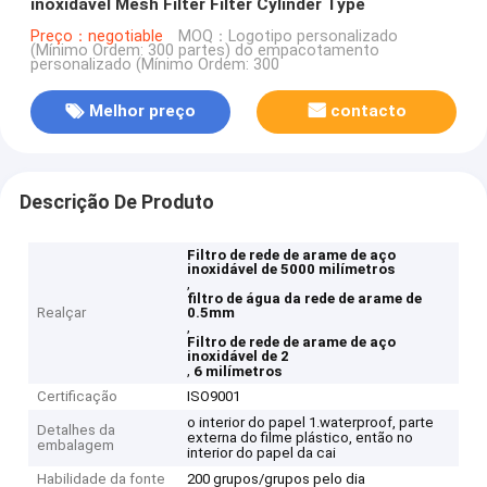
inoxidável Mesh Filter Filter Cylinder Type
Preço：negotiable
MOQ：Logotipo personalizado
(Mínimo Ordem: 300 partes) do empacotamento
personalizado (Mínimo Ordem: 300
Melhor preço
contacto
Descrição De Produto
Filtro de rede de arame de aço
inoxidável de 5000 milímetros
,
filtro de água da rede de arame de
Realçar
0.5mm
,
Filtro de rede de arame de aço
inoxidável de 2
,
6 milímetros
Certificação
ISO9001
o interior do papel 1.waterproof, parte
Detalhes da
externa do filme plástico, então no
embalagem
interior do papel da cai
Habilidade da fonte
200 grupos/grupos pelo dia