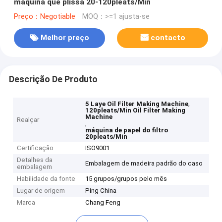
máquina que plissa 20-120pleats/Min
Preço：Negotiable
MOQ：>=1 ajusta-se
Melhor preço
contacto
Descrição De Produto
,
5 Laye Oil Filter Making Machine
120pleats/Min Oil Filter Making
Machine
Realçar
,
máquina de papel do filtro
20pleats/Min
Certificação
ISO9001
Detalhes da
Embalagem de madeira padrão do caso
embalagem
Habilidade da fonte
15 grupos/grupos pelo mês
Lugar de origem
Ping China
Marca
Chang Feng