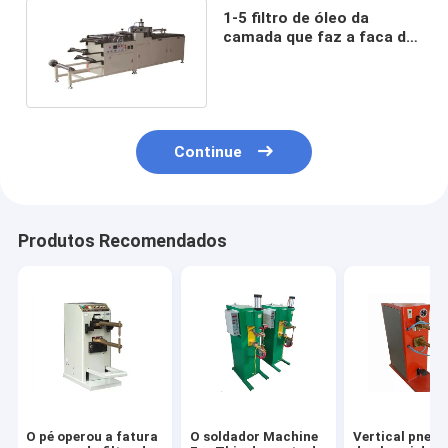
1-5 filtro de óleo da
camada que faz a faca da
máquina que plissa 20-
120pleats/Min
Continue
Produtos Recomendados
O pé operou a fatura
O soldador Machine
Vertical pneu