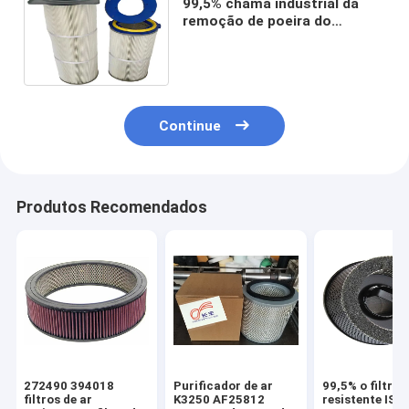
99,5% chama industrial da
remoção de poeira do
elemento do separador de
óleo do ar - tambor
retardador
Continue
Produtos Recomendados
272490 394018
Purificador de ar
99,5% o filtro 
filtros de ar
K3250 AF25812
resistente IS