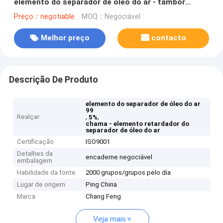
elemento do separador de óleo do ar - tambor
retardador
Preço：negotiable
MOQ：Negociável
Melhor preço
contacto
Descrição De Produto
elemento do separador de óleo do ar
99
Realçar
,
,
5%
chama - elemento retardador do
separador de óleo do ar
Certificação
ISO9001
Detalhes da
encaderne negociável
embalagem
Habilidade da fonte
2000 grupos/grupos pelo dia
Lugar de origem
Ping China
Marca
Chang Feng
Veja mais