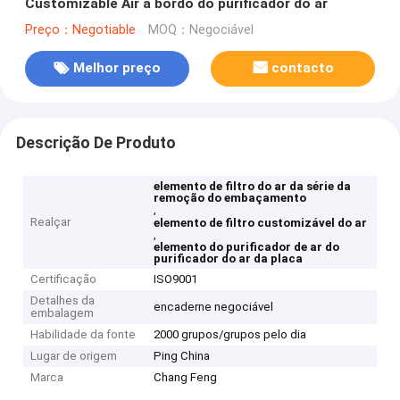
Customizable Air a bordo do purificador do ar
Preço：Negotiable
MOQ：Negociável
Melhor preço
contacto
Descrição De Produto
elemento de filtro do ar da série da
remoção do embaçamento
,
Realçar
elemento de filtro customizável do ar
,
elemento do purificador de ar do
purificador do ar da placa
Certificação
ISO9001
Detalhes da
encaderne negociável
embalagem
Habilidade da fonte
2000 grupos/grupos pelo dia
Lugar de origem
Ping China
Marca
Chang Feng