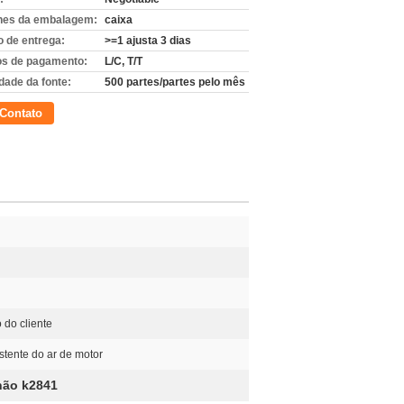
hes da embalagem:
caixa
 de entrega:
>=1 ajusta 3 dias
s de pagamento:
L/C, T/T
dade da fonte:
500 partes/partes pelo mês
Contato
 do cliente
istente do ar de motor
nhão k2841