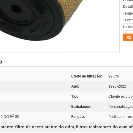
Detal
Tempo
Termo
Habili
a
Efeito de filtração:
99,6%
Ano:
1990-2022
Tipo:
Cliente exigido
Embalagem:
Personalização
30 DO FÃ 85
Função:
Purificador res
sistente
filtro de ar resistente do odm
filtros resistentes do cami
,
,