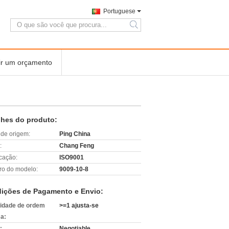
Portuguese
search
ir um orçamento
lhes do produto:
 de origem:
Ping China
:
Chang Feng
icação:
ISO9001
o do modelo:
9009-10-8
ições de Pagamento e Envio:
idade de ordem
>=1 ajusta-se
a:
:
Negotiable