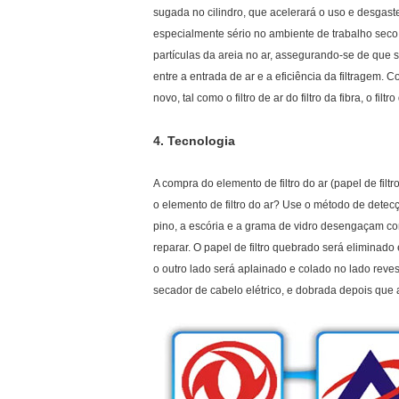
sugada no cilindro, que acelerará o uso e desgaste 
especialmente sério no ambiente de trabalho seco e
partículas da areia no ar, assegurando-se de que s
entre a entrada de ar e a eficiência da filtragem. C
novo, tal como o filtro de ar do filtro da fibra, o fil
4.
Tecnologia
A compra do elemento de filtro do ar (papel de filt
o elemento de filtro do ar? Use o método de detecçã
pino, a escória e a grama de vidro desengaçam co
reparar. O papel de filtro quebrado será eliminado
o outro lado será aplainado e colado no lado rev
secador de cabelo elétrico, e dobrada depois que 