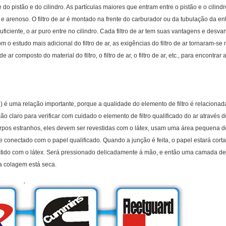
do pistão e do cilindro. As partículas maiores que entram entre o pistão e o cilind
 arenoso. O filtro de ar é montado na frente do carburador ou da tubulação da ent
uficiente, o ar puro entre no cilindro. Cada filtro de ar tem suas vantagens e des
om o estudo mais adicional do filtro de ar, as exigências do filtro de ar tornaram-se
tro de ar composto do material do filtro, o filtro de ar, o filtro de ar, etc., para encon
ro) é uma relação importante, porque a qualidade do elemento de filtro é relacionad
o claro para verificar com cuidado o elemento de filtro qualificado do ar através d
rpos estranhos, eles devem ser revestidas com o látex, usam uma área pequena do 
 e conectado com o papel qualificado. Quando a junção é feita, o papel estará cort
estido com o látex. Será pressionado delicadamente à mão, e então uma camada de 
a colagem está seca.