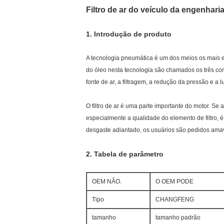
Filtro de ar do veículo da engenhar
1.
Introdução de produto
A tecnologia pneumática é um dos meios os mais ef
do óleo nesta tecnologia são chamados os três c
fonte de ar, a filtragem, a redução da pressão e a l
O filtro de ar é uma parte importante do motor. Se 
especialmente a qualidade do elemento de filtro, 
desgaste adiantado, os usuários são pedidos amav
2.
Tabela de parâmetro
OEM NÃO.
O OEM PODE
Tipo
CHANGFENG
tamanho
tamanho padrão