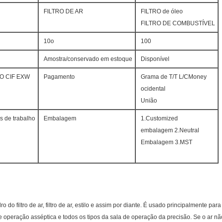
FILTRO DE AR
FILTRO de óleo
FILTRO DE COMBUSTÍVEL
10o
100
Amostra/conservado em estoque
Disponível
O CIF EXW
Pagamento
Grama de T/T L/CMoney
ocidental
União
s de trabalho
Embalagem
1.Customized
embalagem 2.Neutral
Embalagem 3.MST
dro do filtro de ar, filtro de ar, estilo e assim por diante. É usado principalmente par
de operação asséptica e todos os tipos da sala de operação da precisão. Se o ar não