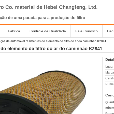
tro Co. material de Hebei Changfeng, Ltd.
ção de uma parada para a produção do filtro
Fábrica
Controle de Qualidade
Fale Conosco
Ped
ças de automóvel resistentes do elemento de filtro do ar do caminhão K2841
 do elemento de filtro do ar do caminhão K2841
Deta
Lugar
Marca
Certif
Númer
Cond
Quant
mínim
Preço