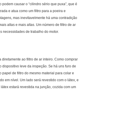
ro podem causar o “cilindro sério que puxa”, que é
rada e atua como um filtro para a poeira e
vantagens, mas inevitavelmente há uma contradição
 mais altas e mais altas. Um número de filtro de ar
trar as necessidades de trabalho do motor.
a diretamente ao filtro de ar inteiro. Como comprar
o dispositivo leve da inspeção. Se há uns furo de
papel de filtro do mesmo material para colar e
ado em nível. Um lado será revestido com o látex, e
látex estará revestida na junção, cozida com um