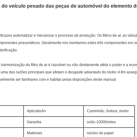
ia do veículo pesado das peças de automóvel do elemento de
icazes automatizar e mecanizar o processo de produção. Os filtros de ar, as válv
omponentes pneumáticos. Geralmente nós montamos estes três componentes em or
ubrificação.
a harmonização do filtro de ar é razoável ou não diretamente afeta o poder e a econo
é uma das razões principais que afetam o desgaste adiantado do motor. A fim asseg
elmente ser familiares com e habitar pelas disposições deste manual.
AplicatioAn
Caminhão, ônibus, motor
Garantia
so0o-10000miles
Materiais
núcleo do papel