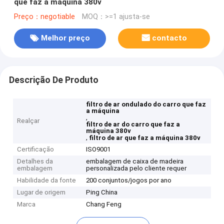
que faz a máquina 380v
Preço：negotiable
MOQ：>=1 ajusta-se
Melhor preço
contacto
Descrição De Produto
filtro de ar ondulado do carro que faz
a máquina
,
Realçar
filtro de ar do carro que faz a
máquina 380v
,
filtro de ar que faz a máquina 380v
Certificação
ISO9001
Detalhes da
embalagem de caixa de madeira
embalagem
personalizada pelo cliente requer
Habilidade da fonte
200 conjuntos/jogos por ano
Lugar de origem
Ping China
Marca
Chang Feng