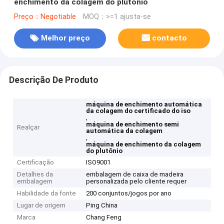
enchimento da colagem do plutônio
Preço：Negotiable
MOQ：>=1 ajusta-se
Melhor preço
contacto
Descrição De Produto
máquina de enchimento automática
da colagem do certificado do iso
,
máquina de enchimento semi
Realçar
automática da colagem
,
máquina de enchimento da colagem
do plutônio
Certificação
ISO9001
Detalhes da
embalagem de caixa de madeira
embalagem
personalizada pelo cliente requer
Habilidade da fonte
200 conjuntos/jogos por ano
Lugar de origem
Ping China
Marca
Chang Feng