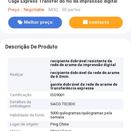
Cage Express Transfer do fio da impressão digital
Preço：Negotiable
MOQ：50 partes
Melhor preço
contacto
Descrição De Produto
recipiente dobrável resistente da
rede de arame da impressão digital
,
recipiente dobrável da rede de arame
Realçar
de 6.0mm
,
gaiola dobrável da rede de arame de
transferência expressa
Certificação
ISO9001
Detalhes da
SACO TECIDO
embalagem
5000 quilogramas/quilogramas pela
Habilidade da fonte
semana
Lugar de origem
Ping China