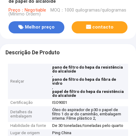
de papel do alcaloide
Preço：Negotiable
MOQ：1000 quilogramas/quilogramas
(Mínimo Ordem)
Melhor preço
contacto
Descrição De Produto
pano de filtro do hepa da resistência
do alcaloide
,
pano de filtro do hepa da fibra de
Realçar
vidro
,
papel de filtro do hepa da resistência
do alcaloide
Certificação
ISO9001
Óleo do aspirador de p30 o papel de
Detalhes da
filtro 1 do ar do caminhão, embalagem
embalagem
interna: Filme plástico 2,
Habilidade da fonte
De 30 toneladas/toneladas pelo quarto
Lugar de origem
Ping China