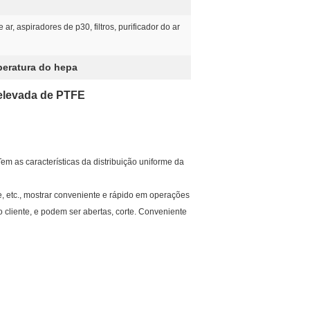
ar, aspiradores de p30, filtros, purificador do ar
mperatura do hepa
a elevada de PTFE
Tem as características da distribuição uniforme da
e, etc., mostrar conveniente e rápido em operações
 cliente, e podem ser abertas, corte. Conveniente