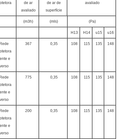
otetora
de ar
de ar de
avaliado
avaliado
superfície
(m3h)
(mls)
(Pa)
H13
H14
u15
u16
Rede
367
0,35
108
115
135
148
otetora
rente e
verso
Rede
775
0,35
108
115
135
148
otetora
rente e
verso
Rede
200
0,35
108
115
135
148
otetora
rente e
verso