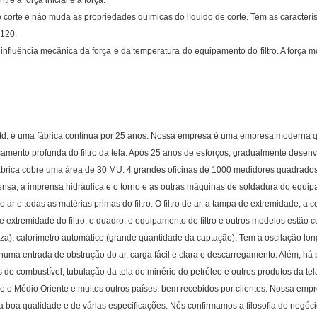
re a força inicial e a força.
 de corte e não muda as propriedades químicas do líquido de corte. Tem as caracterí
 120.
 influência mecânica da força e da temperatura do equipamento do filtro. A força m
 Ltd. é uma fábrica contínua por 25 anos. Nossa empresa é uma empresa moderna 
cessamento profunda do filtro da tela. Após 25 anos de esforços, gradualmente des
fábrica cobre uma área de 30 MU. 4 grandes oficinas de 1000 medidores quadrado
sa, a imprensa hidráulica e o torno e as outras máquinas de soldadura do equipam
ar e todas as matérias primas do filtro. O filtro de ar, a tampa de extremidade, a cola
de extremidade do filtro, o quadro, o equipamento do filtro e outros modelos estã
impeza), calorímetro automático (grande quantidade da captação). Tem a oscilação lo
a entrada de obstrução do ar, carga fácil e clara e descarregamento. Além, há pro
do combustível, tubulação da tela do minério do petróleo e outros produtos da te
co e o Médio Oriente e muitos outros países, bem recebidos por clientes. Nossa e
a boa qualidade e de várias especificações. Nós confirmamos a filosofia do negóci