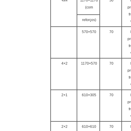
4x4
1170×1170
50
(com
pr
f
reforços)
570×570
70
pr
f
4×2
1170×570
70
pr
f
2×1
610×305
70
pr
f
2×2
610×610
70