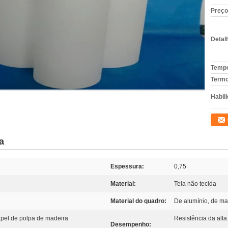
Preço
Detal
Tempo
Termo
Habili
a
Espessura:
0,75
Material:
Tela não tecida
Material do quadro:
De alumínio, de ma
papel de polpa de madeira
Resistência da alta
Desempenho: