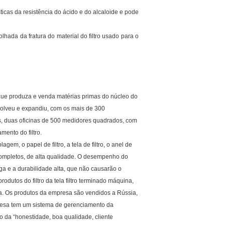
sticas da resistência do ácido e do alcaloide e pode
olhada da fratura do material do filtro usado para o
que produza e venda matérias primas do núcleo do
envolveu e expandiu, com os mais de 300
s, duas oficinas de 500 medidores quadrados, com
ento do filtro.
gem, o papel de filtro, a tela de filtro, o anel de
o completos, de alta qualidade. O desempenho do
nga e a durabilidade alta, que não causarão o
dutos do filtro da tela filtro terminado máquina,
la. Os produtos da empresa são vendidos a Rússia,
mpresa tem um sistema de gerenciamento da
o da “honestidade, boa qualidade, cliente