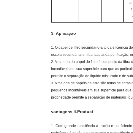
pr
f
3.
Aplicação
1. O papel de filtro secundário-alto da eficiência
escola secundária, em bancadas da purificação, em
2. A maioria do papel de filtro é composto da fibra
incontáveis em sua superfície para que as partíc
permite a separação de líquido misturado e de sub
3. A maioria de papéis de filtro são feitos de fibr
pequenos incontáveis em sua superfície para que 
propriedade permite a separação de materiais líqu
vantagens 4.Product
1. Com grande resistência à tração e coeficient