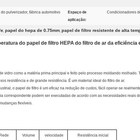
a do pulverizador, fábrica automotivo
Espaço de
Condicionadores de 
aplicação:
fe
papel do hepa de 0.75mm
papel de filtro resistente de alta te
,
,
mperatura do papel de filtro HEPA do filtro de ar da eficiênci
ra de vidro como a matéria prima principal e feito pelo processo moldando molhado. 
s resistência e de grande resistência. É um material ideal do filtro de ar.
ial, o papel de filtro é um eficaz na redução de custos, fácil operar-se realment
ência correspondente podem ser executadas de acordo com as necessidades reais do
 mudanças flexíveis.
Rede
Volume
velocidade
Resistência inicial