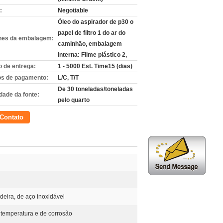
:
Negotiable
Óleo do aspirador de p30 o
papel de filtro 1 do ar do
hes da embalagem:
caminhão, embalagem
interna: Filme plástico 2,
 de entrega:
1 - 5000 Est. Time15 (dias)
s de pagamento:
L/C, T/T
De 30 toneladas/toneladas
dade da fonte:
pelo quarto
Contato
deira, de aço inoxidável
 temperatura e de corrosão