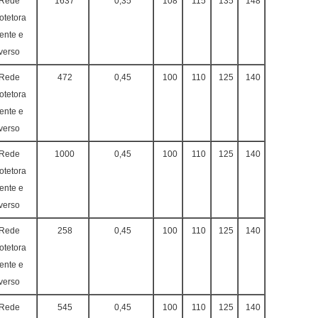
Rede
1637
0,35
108
115
135
148
otetora
rente e
verso
Rede
472
0,45
100
110
125
140
otetora
rente e
verso
Rede
1000
0,45
100
110
125
140
otetora
rente e
verso
Rede
258
0,45
100
110
125
140
otetora
rente e
verso
Rede
545
0,45
100
110
125
140