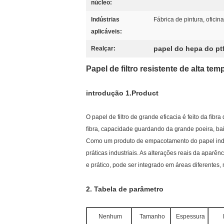
núcleo:
Indústrias
Fábrica de pintura, oficin
aplicáveis:
papel do hepa do pt
Realçar:
Papel de filtro resistente de alta te
introdução 1.Product
O papel de filtro de grande eficacia é feito da fib
fibra, capacidade guardando da grande poeira, baixo
Como um produto de empacotamento do papel industr
práticas industriais. As alterações reais da apar
e prático, pode ser integrado em áreas diferentes,
2.
Tabela de parâmetro
Nenhum
Tamanho
Espessura