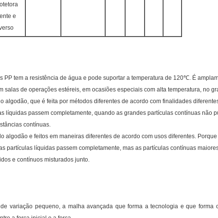
otetora
rente e
verso
 dos PP tem a resistência de água e pode suportar a temperatura de 120℃. É amplame
 salas de operações estéreis, em ocasiões especiais com alta temperatura, no gr
 do algodão, que é feita por métodos diferentes de acordo com finalidades diferente
ulas líquidas passem completamente, quando as grandes partículas contínuas não
stâncias contínuas.
as do algodão e feitos em maneiras diferentes de acordo com usos diferentes. Porque s
as partículas líquidas passem completamente, mas as partículas contínuas maior
idos e contínuos misturados junto.
e de variação pequeno, a malha avançada que forma a tecnologia e que forma o