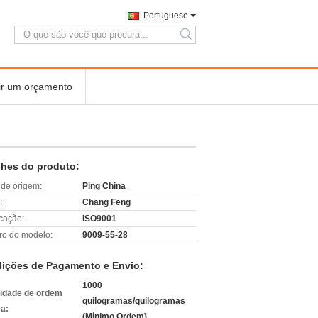
Portuguese
search
ir um orçamento
lhes do produto:
 de origem:
Ping China
:
Chang Feng
icação:
ISO9001
o do modelo:
9009-55-28
ições de Pagamento e Envio:
1000
idade de ordem
quilogramas/quilogramas
a:
(Mínimo Ordem)