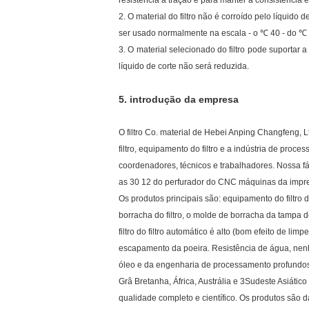
resistência à tração e para manter a consistência ent
2. O material do filtro não é corroído pelo líquido
ser usado normalmente na escala - o ℃ 40 - do ℃
3. O material selecionado do filtro pode suportar a
líquido de corte não será reduzida.
5.
introdução da empresa
O filtro Co. material de Hebei Anping Changfeng,
filtro, equipamento do filtro e a indústria de pro
coordenadores, técnicos e trabalhadores. Nossa 
as 30 12 do perfurador do CNC máquinas da impren
Os produtos principais são: equipamento do filtro de 
borracha do filtro, o molde de borracha da tampa 
filtro do filtro automático é alto (bom efeito de l
escapamento da poeira. Resistência de água, nenhum
óleo e da engenharia de processamento profundos 
Grâ Bretanha, África, Austrália e 3Sudeste Asiáti
qualidade completo e científico. Os produtos são d