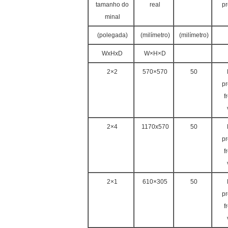
tamanho do
real
pr
minal
(polegada)
(milímetro)
(milímetro)
WxHxD
W×H×D
2×2
570×570
50
pr
f
2×4
1170x570
50
pr
f
2×1
610×305
50
pr
f