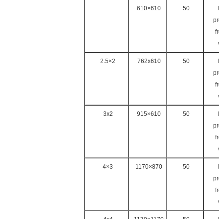
610×610
50
pr
f
2.5×2
762x610
50
pr
f
3x2
915×610
50
pr
f
4×3
1170×870
50
pr
f