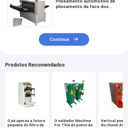
Plissamento automotivo de
plissamento da faca dos
fabricantes do filtro de óleo
da largura de 1100mm
Continue
Produtos Recomendados
O pé operou a fatura
O soldador Machine
Vertical pneu
pequena do filtro de
For Thin do ponto da
do chassi do f