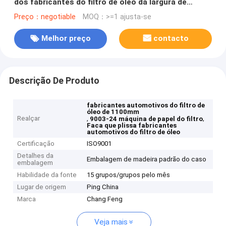
dos fabricantes do filtro de óleo da largura de
1100mm
Preço：negotiable
MOQ：>=1 ajusta-se
Melhor preço
contacto
Descrição De Produto
fabricantes automotivos do filtro de
óleo de 1100mm
Realçar
,
,
9003-24 máquina de papel do filtro
Faca que plissa fabricantes
automotivos do filtro de óleo
Certificação
ISO9001
Detalhes da
Embalagem de madeira padrão do caso
embalagem
Habilidade da fonte
15 grupos/grupos pelo mês
Lugar de origem
Ping China
Marca
Chang Feng
Veja mais