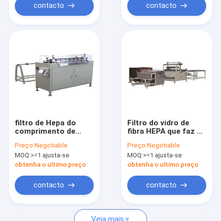
contacto
contacto
filtro de Hepa do
Filtro do vidro de
comprimento de
fibra HEPA que faz o
3400mm que plissa a
MPa da largura
Preço:
Negotiable
Preço:
Negotiable
máquina para Hilux
0.75kw 0,6 da
MOQ:
>=1 ajusta-se
MOQ:
>=1 ajusta-se
Hiace 1KD 2KD
máquina 510mm
obtenha o ultimo preço
obtenha o ultimo preço
contacto
contacto
Veja mais