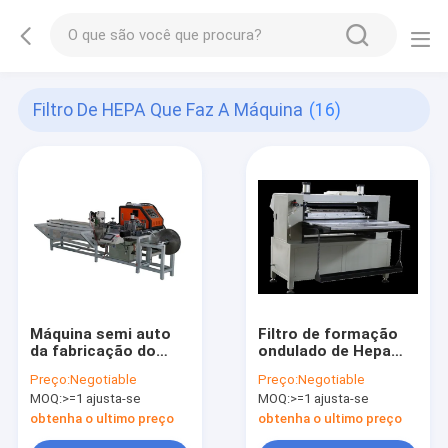
Filtro De HEPA Que Faz A Máquina
(16)
Máquina semi auto
Filtro de formação
da fabricação do
ondulado de Hepa
filtro de HEPA, auto
que faz a máquina
Preço:
Negotiable
Preço:
Negotiable
máquina 150KG de
510mm a altura da
MOQ:
>=1 ajusta-se
MOQ:
>=1 ajusta-se
colagem
largura 1600mm
obtenha o ultimo preço
obtenha o ultimo preço