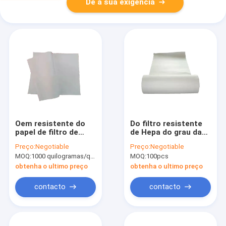
Dê a sua exigência
Oem resistente do
Do filtro resistente
papel de filtro de
de Hepa do grau da
Hepa da fibra do
temperatura
Preço:
Negotiable
Preço:
Negotiable
algodão da
eficiência elevada
MOQ:
1000 quilogramas/quilogramas (Mínimo Ordem)
MOQ:
100pcs
compressão
120 5um secundária
material
obtenha o ultimo preço
obtenha o ultimo preço
contacto
contacto