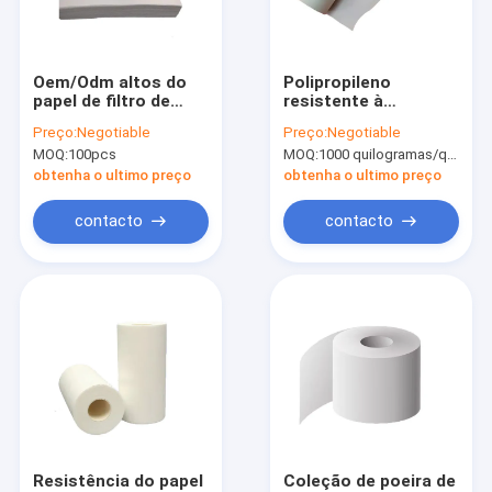
Fale Conosco
Oem/Odm altos do
Polipropileno
papel de filtro de
resistente à
O ar filtra material
Hepa do ponto de
corrosão do papel de
Preço:
Negotiable
Preço:
Negotiable
derretimento
filtro de Hepa do
MOQ:
100pcs
MOQ:
1000 quilogramas/quilogramas (Mínimo Ordem)
alcaloide ácido
Esparadrapo do filtro de ar
obtenha o ultimo preço
obtenha o ultimo preço
Malha do filtro de ar
contacto
contacto
elemento de filtro do ar
Elemento de filtro de aço inoxidável
Filtro da fibra do metal
Filtro de ar do carro que faz a máquina
Filtro de óleo que faz a máquina
Resistência do papel
Coleção de poeira de