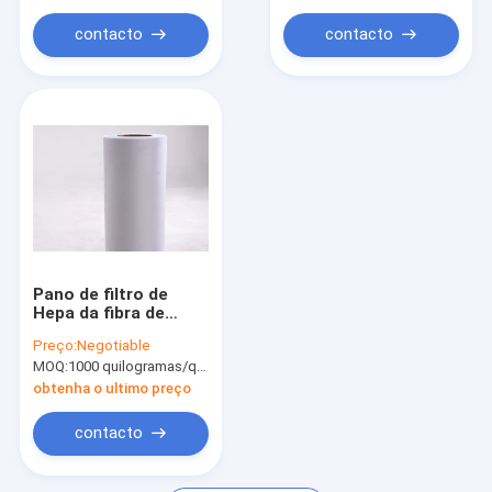
contacto
contacto
Pano de filtro de
Hepa da fibra de
vidro/resistência de
Preço:
Negotiable
papel do alcaloide
MOQ:
1000 quilogramas/quilogramas (Mínimo Ordem)
obtenha o ultimo preço
contacto