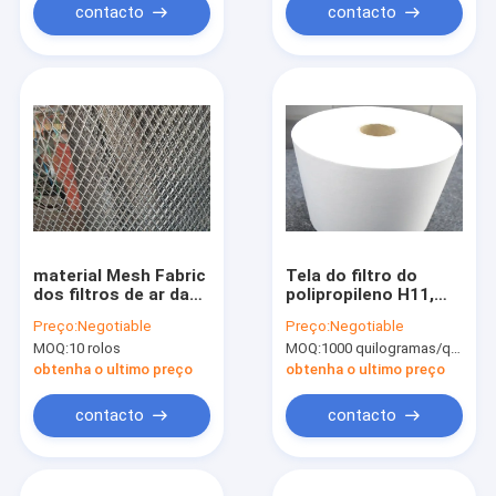
contacto
contacto
material Mesh Fabric
Tela do filtro do
dos filtros de ar da
polipropileno H11,
espessura da placa
pano de filtro do
Preço:
Negotiable
Preço:
Negotiable
de 0.6mm 1M * 20
animal de estimação
MOQ:
10 rolos
MOQ:
1000 quilogramas/quilogramas (Mínimo Ordem)
M/Roll
H14 para o filtro de
HEPA
obtenha o ultimo preço
obtenha o ultimo preço
contacto
contacto