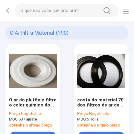
O Ar Filtra Material
(190)
O ar do plutônio filtra
costa do material 70
o calor químico do
dos filtros de ar de
molde material do
10mm*12mm anéis-O
Preço:
Negotiable
Preço:
Negotiable
filtro -
AS568 de um selo do
MOQ:
50 / ajuste
MOQ:
5 Rolls
139mm*114mm
plutônio
tratado
obtenha o ultimo preço
obtenha o ultimo preço