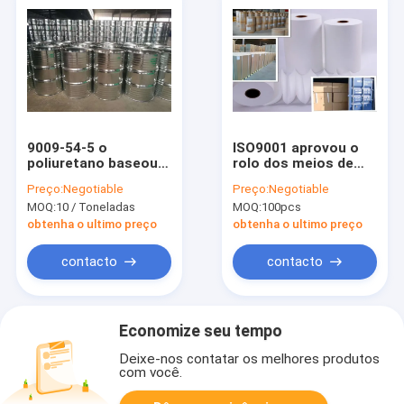
9009-54-5 o
ISO9001 aprovou o
poliuretano baseou o
rolo dos meios de
tipo esparadrapo de
filtro de Hepa, papel
Preço:
Negotiable
Preço:
Negotiable
dois componentes
de filtro de 20
MOQ:
10 / Toneladas
MOQ:
100pcs
para o purificador do
mícrons
ar
obtenha o ultimo preço
obtenha o ultimo preço
contacto
contacto
Economize seu tempo
Deixe-nos contatar os melhores produtos
com você.