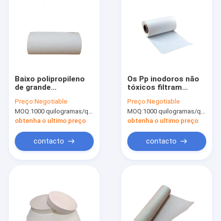
Baixo polipropileno
Os Pp inodoros não
de grande
tóxicos filtram
resistência do papel
0.37mm favoráveis
Preço:
Negotiable
Preço:
Negotiable
de filtro de Hepa da
ao meio ambiente de
MOQ:
1000 quilogramas/quilogramas (Mínimo Ordem)
MOQ:
1000 quilogramas/quilogramas (Mínimo Ordem)
resistência
papel densamente
obtenha o ultimo preço
obtenha o ultimo preço
contacto
contacto
Casa
produtos
Quem Somos