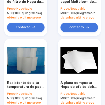
de filtro de Hepa da
papel Meltblown do
Filtro de HEPA que faz a máquina
fibra de vidro baixos
filtro de Hepa da
Preço:
Negotiable
Preço:
Negotiable
e de grande
eficiência elevada
MOQ:
Máquina da fabricação do filtro de ar
1000 quilogramas/quilogramas (Mínimo Ordem)
MOQ:
1000 quilogramas/quilogramas (Mínimo Ordem)
resistência
obtenha o ultimo preço
obtenha o ultimo preço
Malha decorativa do metal
contacto
contacto
Fio dobrável Mesh Cage
Resistente de alta
A placa composta
temperatura de papel
Hepa do efeito dobro
de Ptfe 0.75mm Hepa
filtra a resistência
Preço:
Negotiable
Preço:
Negotiable
H10 ácida de papel
MOQ:
1000 quilogramas/quilogramas (Mínimo Ordem)
MOQ:
1000 quilogramas/quilogramas (Mínimo Ordem)
obtenha o ultimo preço
obtenha o ultimo preço