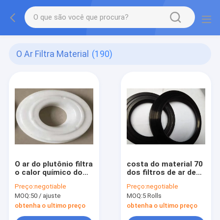
O Ar Filtra Material
(190)
O ar do plutônio filtra
costa do material 70
o calor químico do
dos filtros de ar de
molde material do
10mm*12mm anéis-O
Preço:
negotiable
Preço:
negotiable
filtro -
AS568 de um selo do
MOQ:
50 / ajuste
MOQ:
5 Rolls
139mm*114mm
plutônio
tratado
obtenha o ultimo preço
obtenha o ultimo preço