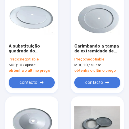
A substituição
Carimbando a tampa
quadrada do
de extremidade de
elemento de filtro do
aço inoxidável da
Preço:
negotiable
Preço:
negotiable
ar do Oem do círculo
remoção de poeira
MOQ:
10 / ajuste
MOQ:
10 / ajuste
toma as impressões
do elemento de filtro
digitais resistente
do ar do motor do
obtenha o ultimo preço
obtenha o ultimo preço
ISO
contacto
contacto
Casa
Produtos
Sobre nós