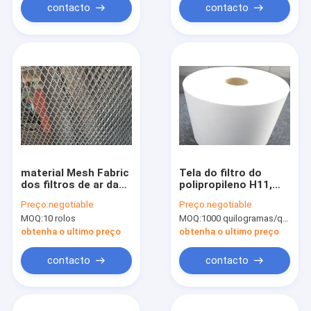
contacto
contacto
material Mesh Fabric
Tela do filtro do
dos filtros de ar da
polipropileno H11,
espessura da placa
pano de filtro do
Preço:
negotiable
Preço:
negotiable
de 0.6mm 1M * 20
animal de estimação
MOQ:
10 rolos
MOQ:
1000 quilogramas/quilogramas (Mínimo Ordem)
M/Roll
H14 para o filtro de
HEPA
obtenha o ultimo preço
obtenha o ultimo preço
contacto
contacto