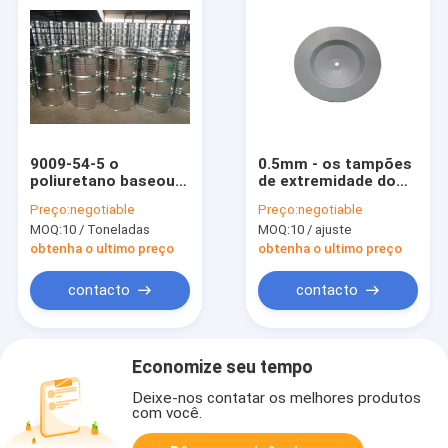
9009-54-5 o
0.5mm - os tampões
poliuretano baseou o
de extremidade do
tipo esparadrapo de
filtro de 1.5mm
Preço:
negotiable
Preço:
negotiable
dois componentes
tomam as
MOQ:
10 / Toneladas
MOQ:
10 / ajuste
para o purificador do
impressões digitais
ar
resistente
obtenha o ultimo preço
obtenha o ultimo preço
contacto
contacto
Economize seu tempo
Deixe-nos contatar os melhores produtos
com você.