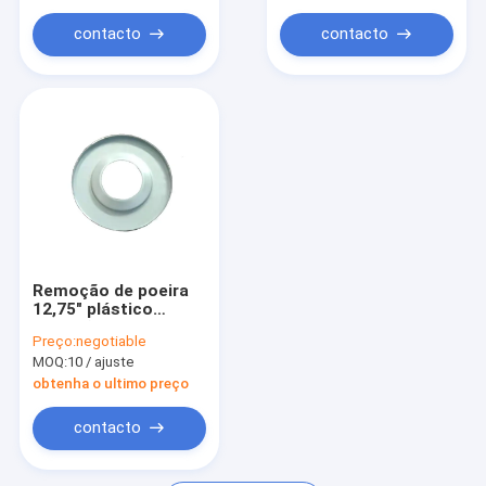
contacto
contacto
Remoção de poeira
12,75" plástico
precisão dos
Preço:
negotiable
tampões de
MOQ:
10 / ajuste
extremidade do filtro
obtenha o ultimo preço
contacto