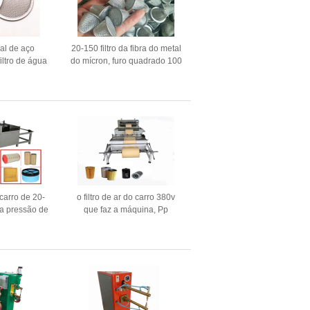
ial de aço
20-150 filtro da fibra do metal
iltro de água
do mícron, furo quadrado 100
holandês tece
Mesh Water Filter
 carro de 20-
o filtro de ar do carro 380v
a pressão de
que faz a máquina, Pp
 780kg 0.5Mpa
derrete a tela não tecida
fundida que faz a máquina