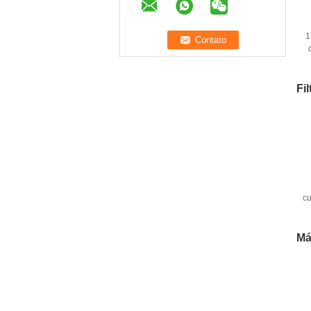
1
q
Fi
c
m
Má