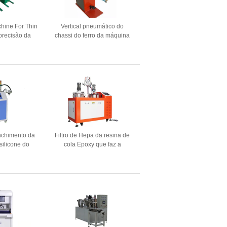
hine For Thin
Vertical pneumático do
precisão da
chassi do ferro da máquina
poder chapeia
de soldadura da extremidade
ntal ofícios
do pedal
nchimento da
Filtro de Hepa da resina de
silicone do
cola Epoxy que faz a
ara o produto
colagem do Ab do
ônico
componente da máquina
dois automática