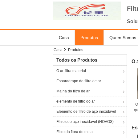
Fil
Solu
Casa
Produtos
Quem Somos
Casa
Produtos
Todos os Produtos
O a
O ar filtra material
Esparadrapo do filtro de ar
Malha do filtro de ar
elemento de filtro do ar
O
qu
Elemento de filtro de aço inoxidável
fi
Filtros de aço inoxidável (NOVOS)
Es
Filtro da fibra do metal