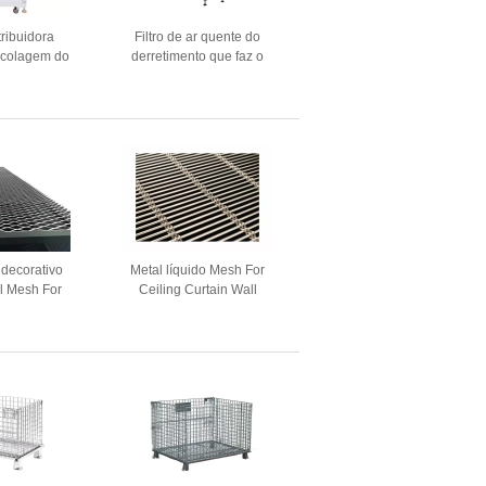
tribuidora
Filtro de ar quente do
a colagem do
derretimento que faz o
e fabricação
enchimento da colagem da
r do plutônio
linha central da máquina
quatro totalmente automático
 decorativo
Metal líquido Mesh For
l Mesh For
Ceiling Curtain Wall
 Filter
decorativo da rede de
desenhos em espinha da
separação