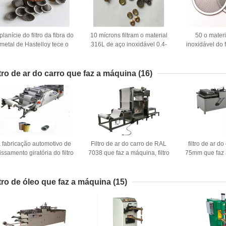
planície do filtro da fibra do
10 mícrons filtram o material
50 o mater
metal de Hastelloy tece o
316L de aço inoxidável 0.4-
inoxidável do f
estilo com malha 1-635
0.8 milímetros de espessura
do mícron 304 
ltro de ar do carro que faz a máquina
(16)
 fabricação automotivo de
Filtro de ar do carro de RAL
filtro de ar do
issamento giratória do filtro
7038 que faz a máquina, filtro
75mm que faz 
500kg faz à máquina
de Hepa que plissa a
ar da máquina
1800X1030X900mm
máquina
ltro de óleo que faz a máquina
(15)