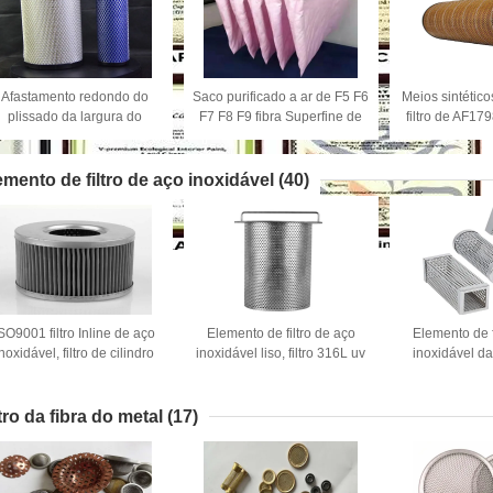
Afastamento redondo do
Saco purificado a ar de F5 F6
Meios sintétic
plissado da largura do
F7 F8 F9 fibra Superfine de
filtro de AF1
elemento de filtro 88mm-
uma porosidade de 0,3
Air Compres
2000mm do ar do motor
mícrons
emento de filtro de aço inoxidável
(40)
SO9001 filtro Inline de aço
Elemento de filtro de aço
Elemento de f
inoxidável, filtro de cilindro
inoxidável liso, filtro 316L uv
inoxidável da
de aço inoxidável
de aço inoxidável
térmica, anti
12.44mg/Cm2
Mesh F
ltro da fibra do metal
(17)