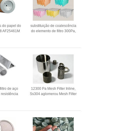
os do papel do
substituição de coalescência
798 AF25461M
do elemento de filtro 300Pa,
sor Intake
elemento de filtro do
compressor de ar
iltro de aço
12300 Pa Mesh Filter Inline,
 resistência
Ss304 aglomerou Mesh Filter
 corrosão 200
25micron
ilter