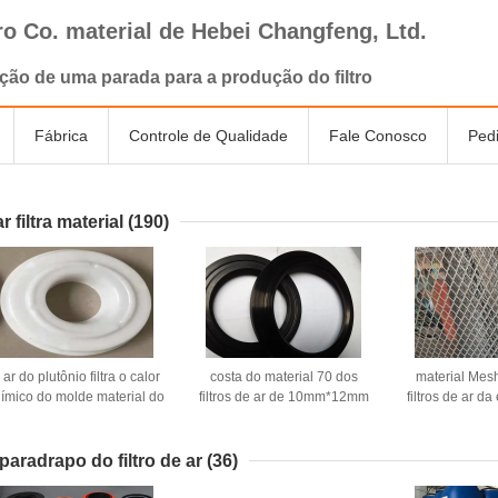
tro Co. material de Hebei Changfeng, Ltd.
ção de uma parada para a produção do filtro
Fábrica
Controle de Qualidade
Fale Conosco
Ped
r filtra material
(190)
 ar do plutônio filtra o calor
costa do material 70 dos
material Mes
ímico do molde material do
filtros de ar de 10mm*12mm
filtros de ar d
ltro - 139mm*114mm tratado
anéis-O AS568 de um selo
placa de 0.
do plutônio
M/R
paradrapo do filtro de ar
(36)