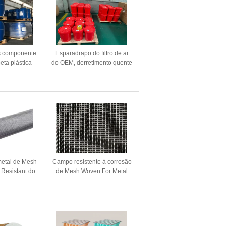
is componente
Esparadrapo do filtro de ar
eta plástica
do OEM, derretimento quente
 plutônio
1.02g/ml esparadrapo do
otada
poliuretano do 100:25
 metal de Mesh
Campo resistente à corrosão
i Resistant do
de Mesh Woven For Metal
r de 3.0mm
Sand da tela de vibração