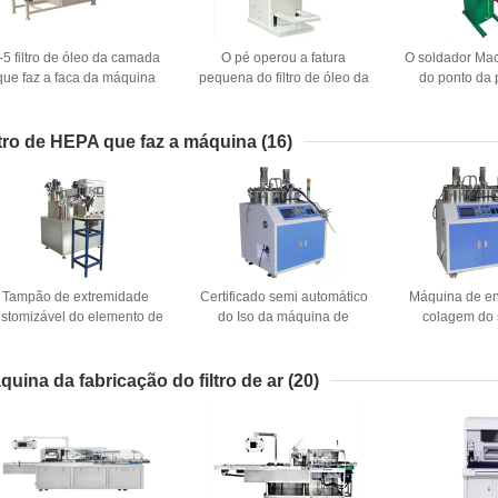
-5 filtro de óleo da camada
O pé operou a fatura
O soldador Mac
que faz a faca da máquina
pequena do filtro de óleo da
do ponto da 
ue plissa 20-120pleats/Min
máquina de soldadura do
frequência do 
ponto
a linha ocide
ltro de HEPA que faz a máquina
(16)
Tampão de extremidade
Certificado semi automático
Máquina de e
ustomizável do elemento de
do Iso da máquina de
colagem do 
filtro do componente da
enchimento da colagem do
poliuretano p
áquina dois da injeção da
plutônio
eletr
colagem
quina da fabricação do filtro de ar
(20)