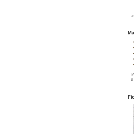
a
fi
Ma
M
0
Fi