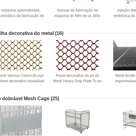
máquina automatizada
manual de fabricação da
Injeção dis
utomática da fabricação do
máquina do filtro de ar 380v
eletrônica d
ltro de ar 220v que dobra-se
que dobra a dobradura
equipamento d
empilhando a paginação
contínua automática
do filtro de a
lha decorativa do metal
(16)
esh Various Colors de aço
Pedal decorativo do pé de
Metal tecido
.4mm decorativo inoxidável
Mesh Heavy Duty Plate To do
impermeáve
metal do favo de mel
Partition
o dobrável Mesh Cage
(25)