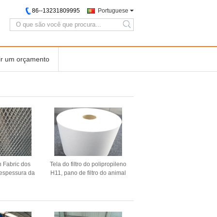
86--13231809995
Portuguese
search
ir um orçamento
h Fabric dos
Tela do filtro do polipropileno
a espessura da
H11, pano de filtro do animal
6mm 1M * 20
de estimação H14 para o
oll
filtro de HEPA