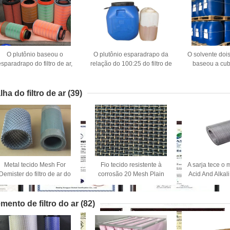
O plutônio baseou o
O plutônio esparadrapo da
O solvente do
sparadrapo do filtro de ar,
relação do 100:25 do filtro de
baseou a cub
colagem de cola Epoxy de
ar do OEM baseou Tin
adesiva do
ois componentes na cubeta
Bucket Pacaged
empac
da lata
lha do filtro de ar
(39)
Metal tecido Mesh For
Fio tecido resistente à
A sarja tece o
Demister do filtro de ar do
corrosão 20 Mesh Plain
Acid And Alkal
líquido do gás
Weave Stainless Steel de
filtro de a
L30m
emento de filtro do ar
(82)